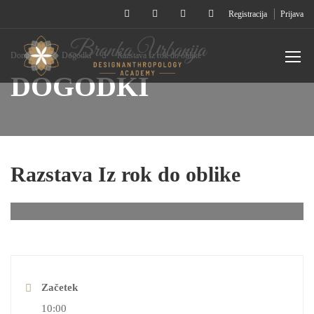
Registracija
Prijava
Domov
Dogodki
Razstava Iz rok do oblike
DOGODKI
Razstava Iz rok do oblike
Začetek
10:00