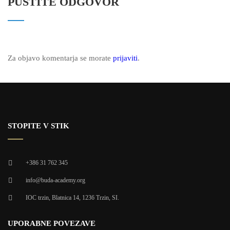
PUSTITE ODGOVOR
Za objavo komentarja se morate
prijaviti
.
STOPITE V STIK
+386 31 762 345
info@buda-academy.org
IOC trzin, Blatnica 14, 1236 Trzin, SI.
UPORABNE POVEZAVE