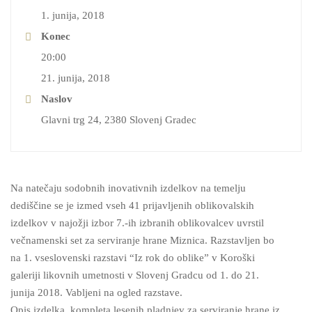
1. junija, 2018
Konec
20:00
21. junija, 2018
Naslov
Glavni trg 24, 2380 Slovenj Gradec
Na natečaju sodobnih inovativnih izdelkov na temelju
dediščine se je izmed vseh 41 prijavljenih oblikovalskih
izdelkov v najožji izbor 7.-ih izbranih oblikovalcev uvrstil
večnamenski set za serviranje hrane Miznica. Razstavljen bo
na 1. vseslovenski razstavi “Iz rok do oblike” v Koroški
galeriji likovnih umetnosti v Slovenj Gradcu od 1. do 21.
junija 2018. Vabljeni na ogled razstave.
Opis izdelka, kompleta lesenih pladnjev za serviranje hrane iz