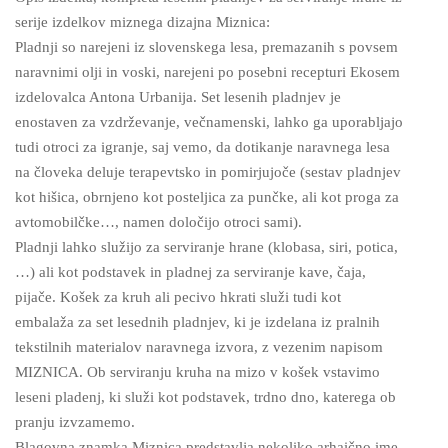
serije izdelkov miznega dizajna Miznica:
Pladnji so narejeni iz slovenskega lesa, premazanih s povsem
naravnimi olji in voski, narejeni po posebni recepturi Ekosem
izdelovalca Antona Urbanija. Set lesenih pladnjev je
enostaven za vzdrževanje, večnamenski, lahko ga uporabljajo
tudi otroci za igranje, saj vemo, da dotikanje naravnega lesa
na človeka deluje terapevtsko in pomirjujoče (sestav pladnjev
kot hišica, obrnjeno kot posteljica za punčke, ali kot proga za
avtomobilčke…, namen določijo otroci sami).
Pladnji lahko služijo za serviranje hrane (klobasa, siri, potica,
…) ali kot podstavek in pladnej za serviranje kave, čaja,
pijače. Košek za kruh ali pecivo hkrati služi tudi kot
embalaža za set lesednih pladnjev, ki je izdelana iz pralnih
tekstilnih materialov naravnega izvora, z vezenim napisom
MIZNICA. Ob serviranju kruha na mizo v košek vstavimo
leseni pladenj, ki služi kot podstavek, trdno dno, katerega ob
pranju izvzamemo.
Blagovna znamka Miznica predstavlja nekoliko arhaično ime