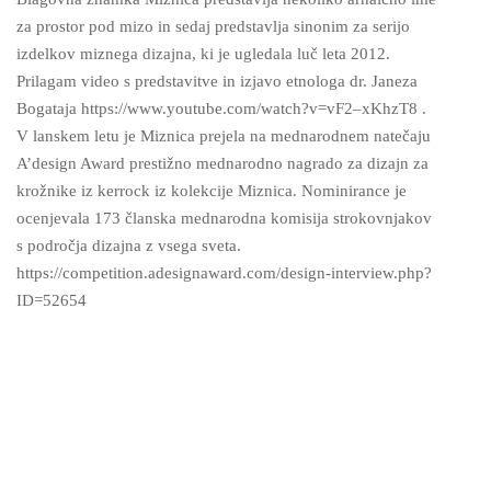
za prostor pod mizo in sedaj predstavlja sinonim za serijo
izdelkov miznega dizajna, ki je ugledala luč leta 2012.
Prilagam video s predstavitve in izjavo etnologa dr. Janeza
Bogataja https://www.youtube.com/watch?v=vF2–xKhzT8 .
V lanskem letu je Miznica prejela na mednarodnem natečaju
A’design Award prestižno mednarodno nagrado za dizajn za
krožnike iz kerrock iz kolekcije Miznica. Nominirance je
ocenjevala 173 članska mednarodna komisija strokovnjakov
s področja dizajna z vsega sveta.
https://competition.adesignaward.com/design-interview.php?
ID=52654