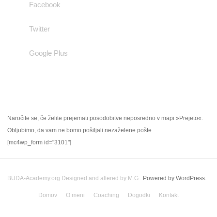
Facebook
Twitter
Google Plus
NOVIČNIK
Naročite se, če želite prejemati posodobitve neposredno v mapi »Prejeto«.
Obljubimo, da vam ne bomo pošiljali nezaželene pošte
[mc4wp_form id="3101"]
BUDA-Academy.org
Designed and altered by M.G .
Powered by WordPress.
Domov
O meni
Coaching
Dogodki
Kontakt