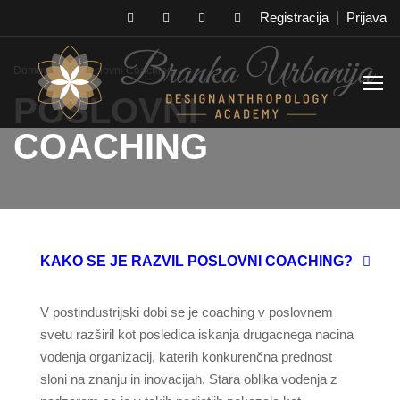
Registracija
Prijava
Domov
Poslovni Coaching
POSLOVNI
COACHING
KAKO SE JE RAZVIL POSLOVNI COACHING?
V postindustrijski dobi se je coaching v poslovnem
svetu razširil kot posledica iskanja drugacnega nacina
vodenja organizacij, katerih konkurenčna prednost
sloni na znanju in inovacijah. Stara oblika vodenja z