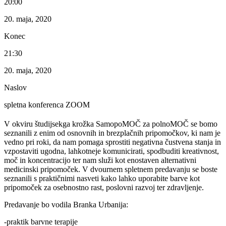
20:00
20. maja, 2020
Konec
21:30
20. maja, 2020
Naslov
spletna konferenca ZOOM
V okviru študijsekga krožka SamopoMOČ za polnoMOČ se bomo
seznanili z enim od osnovnih in brezplačnih pripomočkov, ki nam je
vedno pri roki, da nam pomaga sprostiti negativna čustvena stanja in
vzpostaviti ugodna, lahkotneje komunicirati, spodbuditi kreativnost,
moč in koncentracijo ter nam služi kot enostaven alternativni
medicinski pripomoček. V dvournem spletnem predavanju se boste
seznanili s praktičnimi nasveti kako lahko uporabite barve kot
pripomoček za osebnostno rast, poslovni razvoj ter zdravljenje.
Predavanje bo vodila Branka Urbanija:
-praktik barvne terapije