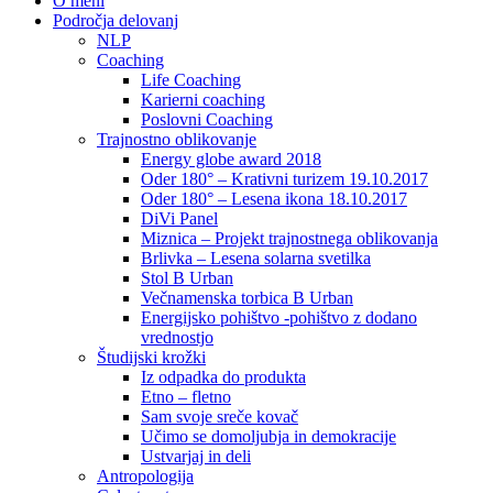
O meni
Področja delovanj
NLP
Coaching
Life Coaching
Karierni coaching
Poslovni Coaching
Trajnostno oblikovanje
Energy globe award 2018
Oder 180° – Krativni turizem 19.10.2017
Oder 180° – Lesena ikona 18.10.2017
DiVi Panel
Miznica – Projekt trajnostnega oblikovanja
Brlivka – Lesena solarna svetilka
Stol B Urban
Večnamenska torbica B Urban
Energijsko pohištvo -pohištvo z dodano
vrednostjo
Študijski krožki
Iz odpadka do produkta
Etno – fletno
Sam svoje sreče kovač
Učimo se domoljubja in demokracije
Ustvarjaj in deli
Antropologija