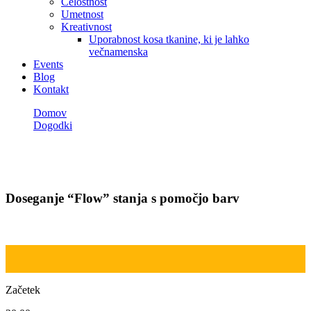
Celostnost
Umetnost
Kreativnost
Uporabnost kosa tkanine, ki je lahko
večnamenska
Events
Blog
Kontakt
Domov
Dogodki
Doseganje “Flow” stanja s pomočjo barv
Dogodki
Doseganje “Flow” stanja s pomočjo barv
Začetek