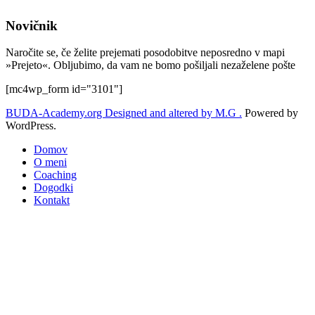
Novičnik
Naročite se, če želite prejemati posodobitve neposredno v mapi
»Prejeto«. Obljubimo, da vam ne bomo pošiljali nezaželene pošte
[mc4wp_form id="3101"]
BUDA-Academy.org
Designed and altered by M.G .
Powered by
WordPress.
Domov
O meni
Coaching
Dogodki
Kontakt