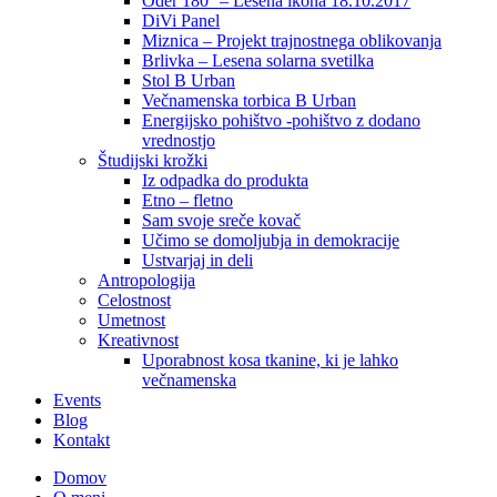
Oder 180° – Lesena ikona 18.10.2017
DiVi Panel
Miznica – Projekt trajnostnega oblikovanja
Brlivka – Lesena solarna svetilka
Stol B Urban
Večnamenska torbica B Urban
Energijsko pohištvo -pohištvo z dodano
vrednostjo
Študijski krožki
Iz odpadka do produkta
Etno – fletno
Sam svoje sreče kovač
Učimo se domoljubja in demokracije
Ustvarjaj in deli
Antropologija
Celostnost
Umetnost
Kreativnost
Uporabnost kosa tkanine, ki je lahko
večnamenska
Events
Blog
Kontakt
Domov