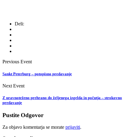
Deli:
Previous Event
Sankt Peterburg – potopisno predavanje
Next Event
Z uravnoteženo prehrano do željenega izgelda in počutja – strokovno
predavanje
Pustite Odgovor
Za objavo komentarja se morate
prijaviti
.