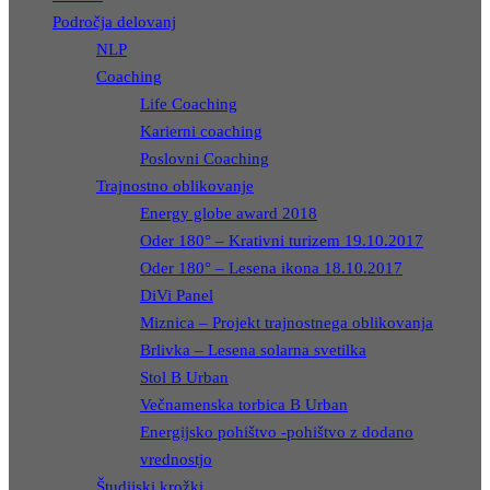
Področja delovanj
NLP
Coaching
Life Coaching
Karierni coaching
Poslovni Coaching
Trajnostno oblikovanje
Energy globe award 2018
Oder 180° – Krativni turizem 19.10.2017
Oder 180° – Lesena ikona 18.10.2017
DiVi Panel
Miznica – Projekt trajnostnega oblikovanja
Brlivka – Lesena solarna svetilka
Stol B Urban
Večnamenska torbica B Urban
Energijsko pohištvo -pohištvo z dodano
vrednostjo
Študijski krožki