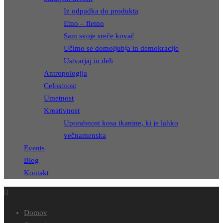
Iz odpadka do produkta
Etno – fletno
Sam svoje sreče kovač
Učimo se domoljubja in demokracije
Ustvarjaj in deli
Antropologija
Celostnost
Umetnost
Kreativnost
Uporabnost kosa tkanine, ki je lahko
večnamenska
Events
Blog
Kontakt
Domov