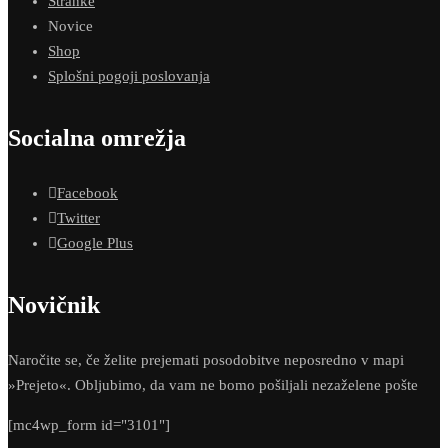
Stranke
Novice
Shop
Splošni pogoji poslovanja
Socialna omrežja
Facebook
Twitter
Google Plus
Novičnik
Naročite se, če želite prejemati posodobitve neposredno v mapi
»Prejeto«. Obljubimo, da vam ne bomo pošiljali nezaželene pošte
[mc4wp_form id="3101"]