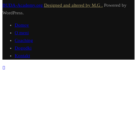
BUDA-Academy.org
Designed and altered by M.G .
Powered by
WordPress.
Domov
O meni
Coaching
Dogodki
Kontakt