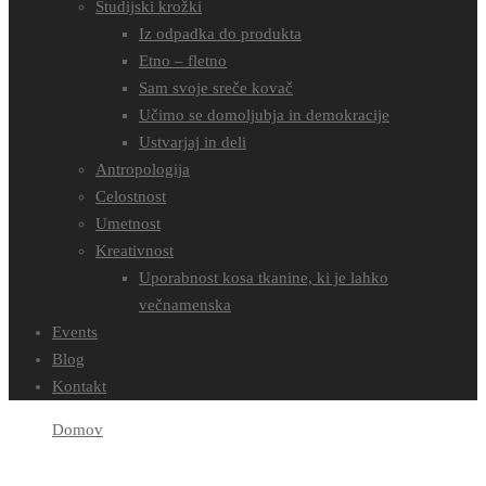
Študijski krožki
Iz odpadka do produkta
Etno – fletno
Sam svoje sreče kovač
Učimo se domoljubja in demokracije
Ustvarjaj in deli
Antropologija
Celostnost
Umetnost
Kreativnost
Uporabnost kosa tkanine, ki je lahko
večnamenska
Events
Blog
Kontakt
Domov
Become a Teacher