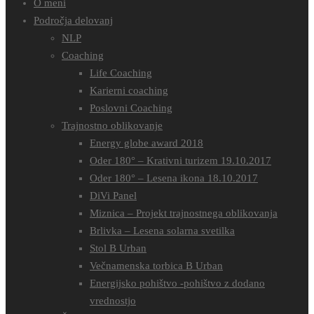
O meni
Področja delovanj
NLP
Coaching
Life Coaching
Karierni coaching
Poslovni Coaching
Trajnostno oblikovanje
Energy globe award 2018
Oder 180° – Krativni turizem 19.10.2017
Oder 180° – Lesena ikona 18.10.2017
DiVi Panel
Miznica – Projekt trajnostnega oblikovanja
Brlivka – Lesena solarna svetilka
Stol B Urban
Večnamenska torbica B Urban
Energijsko pohištvo -pohištvo z dodano
vrednostjo