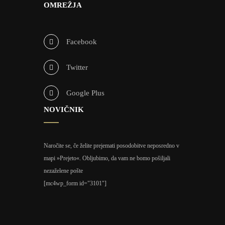
OMREŽJA
Facebook
Twitter
Google Plus
NOVIČNIK
Naročite se, če želite prejemati posodobitve neposredno v
mapi »Prejeto«. Obljubimo, da vam ne bomo pošiljali
nezaželene pošte
[mc4wp_form id="3101"]