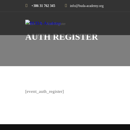
+386 31 762 345
info@buda-academy.org
Domov
Auth Register
AUTH REGISTER
[event_auth_register]