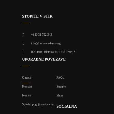
STOPITE V STIK
+386 31 762 345
info@buda-academy.org
IOC trzin, Blatnica 14, 1236 Trzin, SI.
UPORABNE POVEZAVE
O meni
FAQs
Kontakt
Stranke
Novice
Shop
Splošni pogoji poslovanja
SOCIALNA