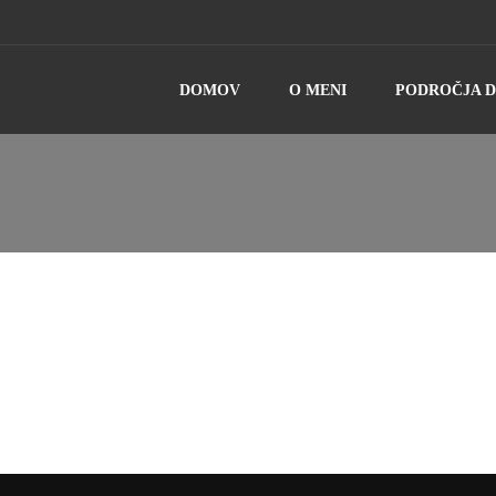
DOMOV
O MENI
PODROČJA 